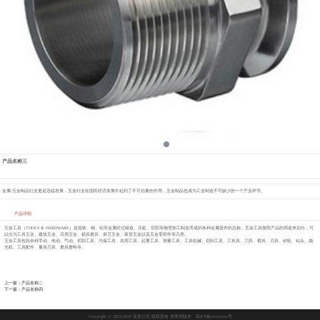
产品名称三
金属-五金制品行业更是迅猛发展，五金行业在国民经济发展中起到了不可估量的作用，五金制品也成为工业制造不可缺少的一个产业环节。
产品详细
五金工具（TOOLS & HARDWARE）是指铁、钢、铝等金属经过锻造、压延、切割等物理加工制造而成的各种金属器件的总称。五金工具按照产品的用途来划分，可
以分为工具五金、建筑五金、日用五金、锁具磨具、厨卫五金、家居五金以及五金零部件等几类。
五金工具包括各种手动、电动、气动、切割工具、汽保工具、农用工具、起重工具、测量工具、工具机械、切削工具、工夹具、刀具、模具、刃具、砂轮、钻头、抛
光机、工具配件、量具刃具、磨具磨料等。
上一篇：产品名称二
下一篇：产品名称四
Copyright © 2012-2018 某某公司 版权所有 非商用版本
琼ICP备xxxxxxxx号