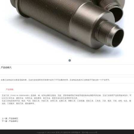
产品名称六
金属-五金制品行业更是迅猛发展，五金行业在国民经济发展中起到了不可估量的作用，五金制品也成为工业制造不可缺少的一个产业环节。
产品详细
五金工具（TOOLS & HARDWARE）是指铁、钢、铝等金属经过锻造、压延、切割等物理加工制造而成的各种金属器件的总称。五金工具按照产品的用途来划分，可
以分为工具五金、建筑五金、日用五金、锁具磨具、厨卫五金、家居五金以及五金零部件等几类。
五金工具包括各种手动、电动、气动、切割工具、汽保工具、农用工具、起重工具、测量工具、工具机械、切削工具、工夹具、刀具、模具、刃具、砂轮、钻头、抛
光机、工具配件、量具刃具、磨具磨料等。
上一篇：产品名称五
下一篇：产品名称七
Copyright © 2012-2018 某某公司 版权所有 非商用版本
琼ICP备xxxxxxxx号