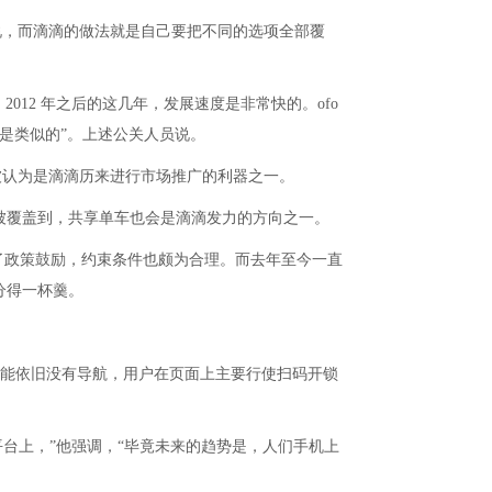
工说，而滴滴的做法就是自己要把不同的选项全部覆
012 年之后的这几年，发展速度是非常快的。ofo
势头是类似的”。上述公关人员说。
也被认为是滴滴历来进行市场推广的利器之一。
被覆盖到，共享单车也会是滴滴发力的方向之一。
了政策鼓励，约束条件也颇为合理。而去年至今一直
分得一杯羹。
o可能依旧没有导航，用户在页面上主要行使扫码开锁
平台上，”他强调，“毕竟未来的趋势是，人们手机上