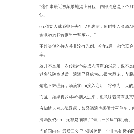
“这件事最近被频繁地提上日程，内部消息是下个月就
认。
ofo创始人戴威曾在去年12月表示，何时接入滴滴
会跟滴滴联合推出一些东西。”
不过类似的接入并非没有先例。今年2月，微信联合
车。
这并不是第一次传出ofo会接入滴滴的消息，也不是
过多轮融资以后，滴滴已经成为ofo最大股东，占股超
这也不难理解，滴滴将ofo接入之后，将作为巨大
而且，如果真的将ofo接入进来，也意味着滴滴及
有知情人向36氪透露，曾经滴滴也想做共享单车，
滴滴投资ofo，无非是瞄准了“最后三公里”的机会。
当前国内在“最后三公里”领域仍是一个非常初级的