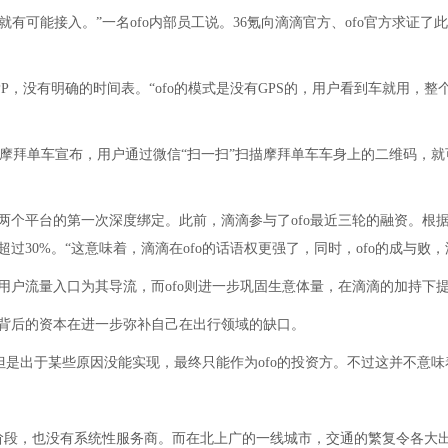
有可能接入。”一名ofo内部员工说。36氪向滴滴官方、ofo官方求证
APP，没有明确的时间表。“ofo的模式是没有GPS的，用户看到车就用
摩拜单车宣布，用户通过微信“扫一扫”扫描摩拜单车车身上的二维码，
两个平台的第一次深度绑定。此前，滴滴参与了ofo最近三轮的融资。根据
过30%。“这意味着，滴滴在ofo的话语权更强了，同时，ofo的成与败
的用户流量入口为其导流，而ofo则进一步巩固生意体量，在滴滴的加持下
其背后的资本在进一步弥补自己在出行领域的缺口。
但是出于某些原因没能实现，最终只能作为ofo的投资方。不过这并不意
阶段，也没有系统性服务商。而在北上广的一线城市，交通的繁复令各大出