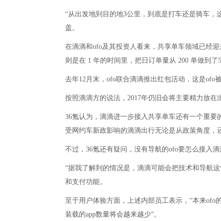
“从出发地到目的地3公里，到底是打车还是骑车，
盖。
在滴滴和ofo及其投资人看来，共享单车领域已经迎
则是在 1 年的时间里，把日订单量从 200 单做
去年12月末，ofo联合滴滴推出红包活动，这是
按照滴滴方的说法，2017年仍旧会将主要精力放
36氪认为，滴滴进一步接入共享单车还有一个重要
受网约车新政影响的滴滴出行无论是从政策角度，
不过，36氪还有疑问，没有导航的ofo要怎么接
“据我了解到的情况是，滴滴可能会把技术和导航这
和支付功能。
至于用户体验方面，上述内部员工表示，“本来of
装载的app数量将会越来越少”。