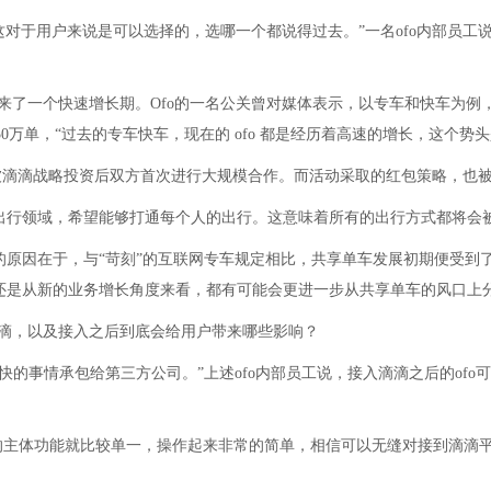
这对于用户来说是可以选择的，选哪一个都说得过去。”一名ofo内部员
来了一个快速增长期。Ofo的一名公关曾对媒体表示，以专车和快车为例，2
到了50万单，“过去的专车快车，现在的 ofo 都是经历着高速的增长，这个
ofo被滴滴战略投资后双方首次进行大规模合作。而活动采取的红包策略，
在出行领域，希望能够打通每个人的出行。这意味着所有的出行方式都将会
的原因在于，与“苛刻”的互联网专车规定相比，共享单车发展初期便受到
还是从新的业务增长角度来看，都有可能会更进一步从共享单车的风口上
入滴滴，以及接入之后到底会给用户带来哪些影响？
快的事情承包给第三方公司。”上述ofo内部员工说，接入滴滴之后的of
o的主体功能就比较单一，操作起来非常的简单，相信可以无缝对接到滴滴